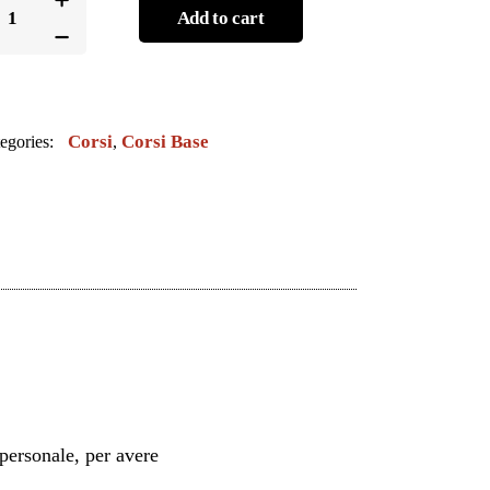
Add to cart
SE
TROLOGIA
NESE
Corsi
Corsi Base
egories:
,
A
ODULO
ANTITY
personale, per avere