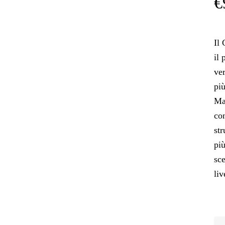
€
Il
il 
ve
pi
Ma
co
st
più
sce
liv
CO