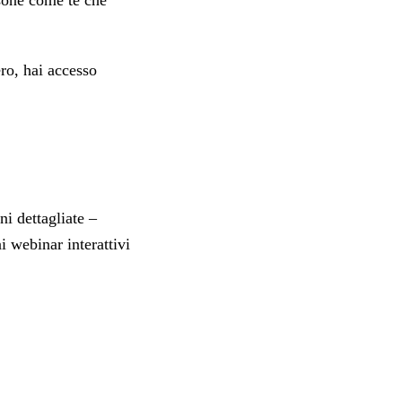
rsone come te che
ro, hai accesso
i dettagliate –
i webinar interattivi