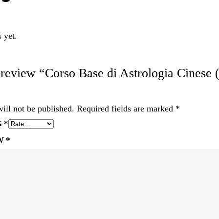
 yet.
o review “Corso Base di Astrologia Cinese 
ill not be published.
Required fields are marked
*
G
*
EW
*