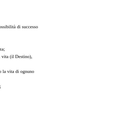
ossibilità di successo
za;
vita (il Destino),
o la vita di ognuno
;