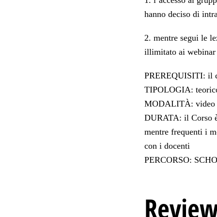
1. l’accesso al grup
hanno deciso di intr
2. mentre segui le l
illimitato ai webinar
PREREQUISITI: il co
TIPOLOGIA: teorico
MODALITÀ: video l
DURATA: il Corso è d
mentre frequenti i m
con i docenti
PERCORSO: SCH
Review