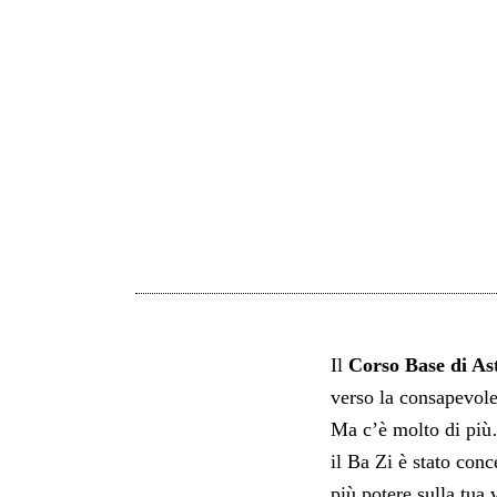
Il
Corso Base di As
verso la consapevole
Ma c’è molto di pi
il Ba Zi è stato con
più potere sulla tua v