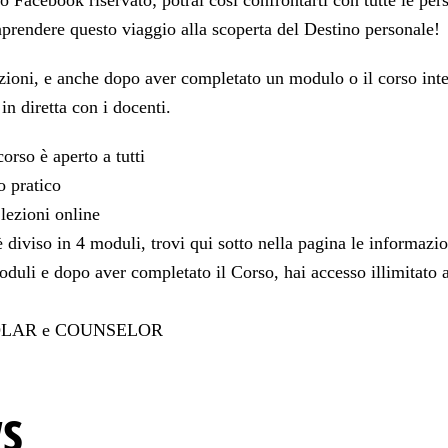
po Facebook riservato; potrai così confrontarti con tutte le pe
aprendere questo viaggio alla scoperta del Destino personale!
ezioni, e anche dopo aver completato un modulo o il corso inte
 in diretta con i docenti.
rso è aperto a tutti
 pratico
ezioni online
iviso in 4 moduli, trovi qui sotto nella pagina le informazion
oduli e dopo aver completato il Corso, hai accesso illimitato a
OLAR e COUNSELOR
s