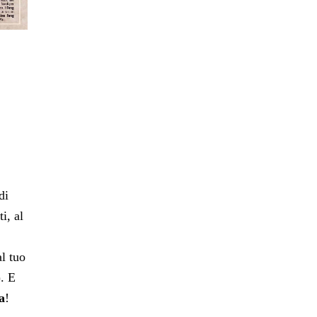
di
i, al
al tuo
). E
a
!