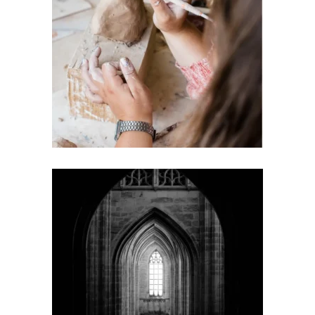
Corso Un caso pratico dal
sapore bohémienne! –
Feng Shui Case Studies
€
197,00
Corso Un caso studio dal
sapore gotico! – Feng
Shui Case Studies
€
197,00