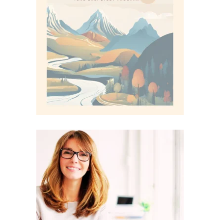
Corso Base di Feng Shui
€
119,00
Corso Progettare una
sede aziendale con il
Feng Shui – Feng Shui
Case Studies