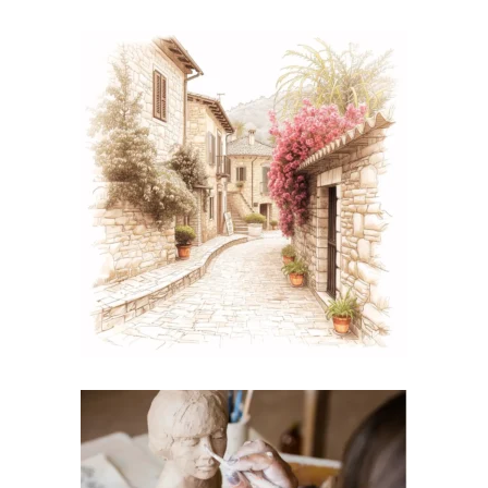
Corso Sha interni e un
puzzle da risolvere! –
Feng Shui Case Studies
€
197,00