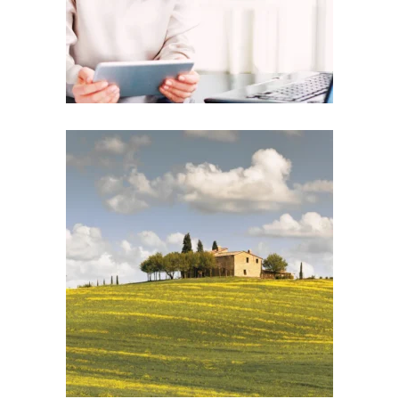
€
197,00
Corso Quando gli Sha non
sono a tuo favore! – Feng
Shui Case Studies
€
197,00